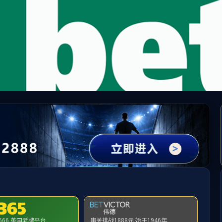
中国·77779193永利(集团)有限公司-官方网站
科生教育
研究生教育
学科科研
学生工作