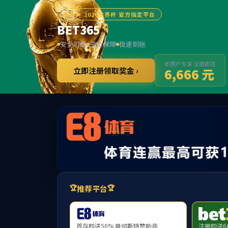
******
首页
学院概况
师资队伍
党建党群
本